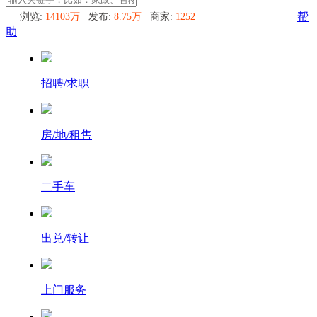
浏览:
14103万
发布:
8.75万
商家:
1252
帮
助
招聘/求职
房/地/租售
二手车
出兑/转让
上门服务