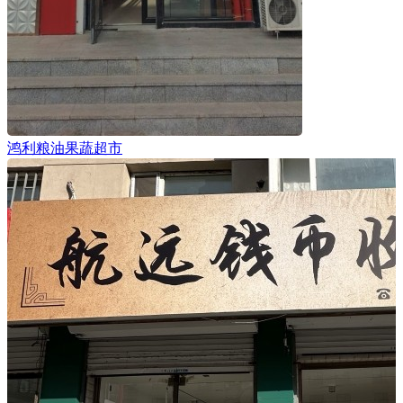
鸿利粮油果蔬超市