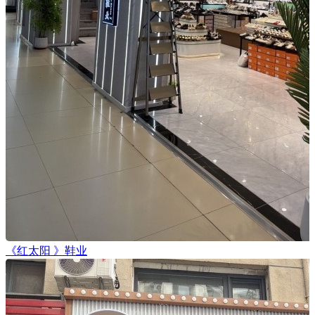
《红太阳 》鞋业