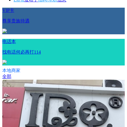
VIP卡
尊享贵族待遇
电话本
找电话何必再打114
本地商家
全部