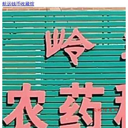
航远钱币收藏馆