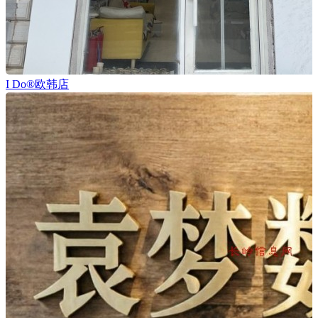
I Do®欧韩店