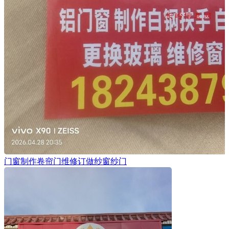
门窗制作卷帘门维修订做纱窗纱门