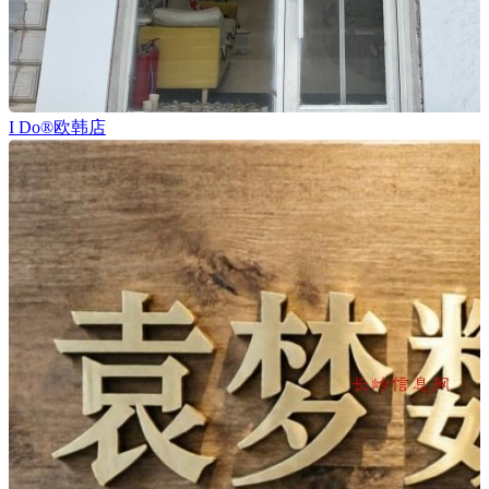
I Do®欧韩店