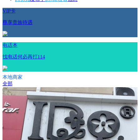
VIP卡
尊享贵族待遇
电话本
找电话何必再打114
本地商家
全部