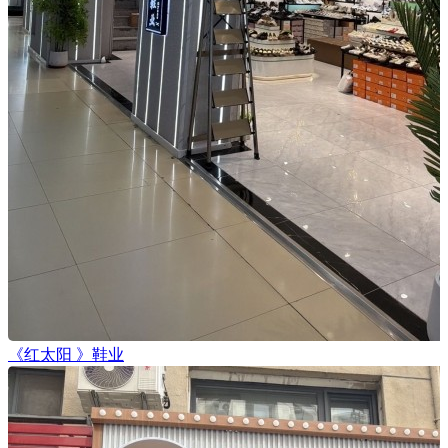
《红太阳 》鞋业