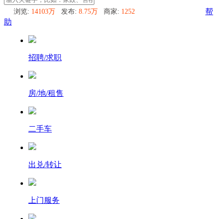
浏览:
14103万
发布:
8.75万
商家:
1252
帮
助
招聘/求职
房/地/租售
二手车
出兑/转让
上门服务