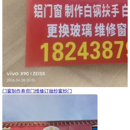
门窗制作卷帘门维修订做纱窗纱门