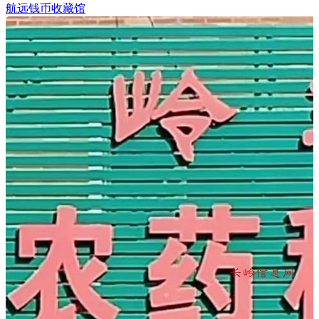
航远钱币收藏馆