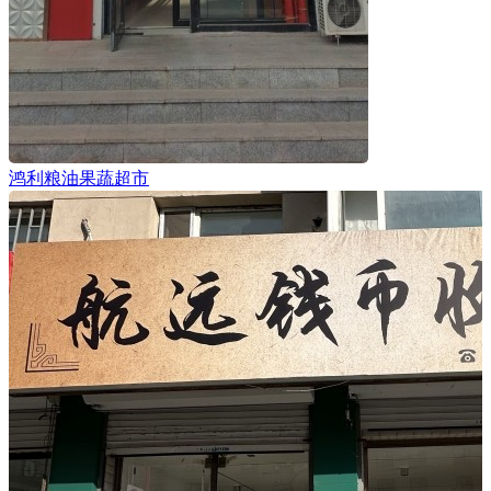
鸿利粮油果蔬超市