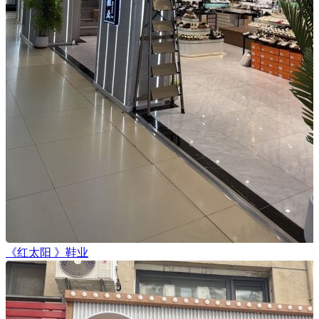
《红太阳 》鞋业