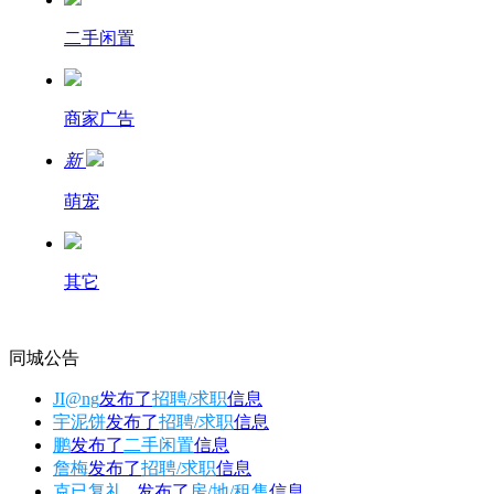
二手闲置
商家广告
新
萌宠
其它
同城公告
JI@ng
发布了
招聘/求职
信息
宇泥饼
发布了
招聘/求职
信息
鹏
发布了
二手闲置
信息
詹梅
发布了
招聘/求职
信息
克已复礼...
发布了
房/地/租售
信息