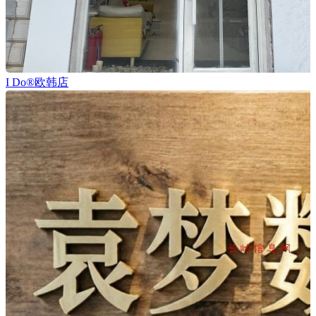
I Do®欧韩店