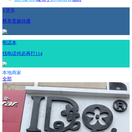
VIP卡
尊享贵族待遇
电话本
找电话何必再打114
本地商家
全部