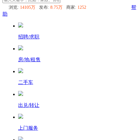
浏览:
14105万
发布:
8.75万
商家:
1252
帮
助
招聘/求职
房/地/租售
二手车
出兑/转让
上门服务