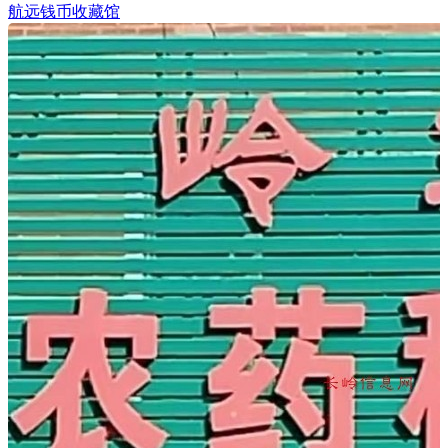
航远钱币收藏馆