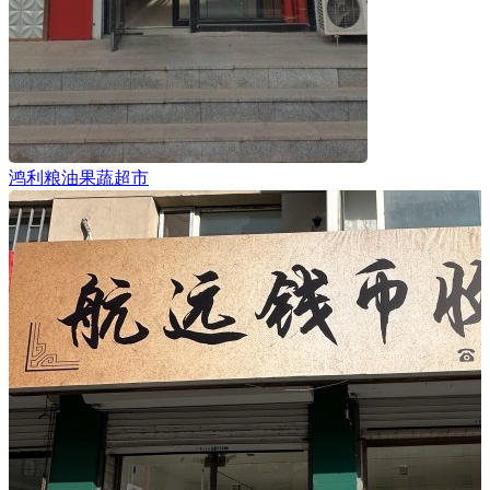
鸿利粮油果蔬超市