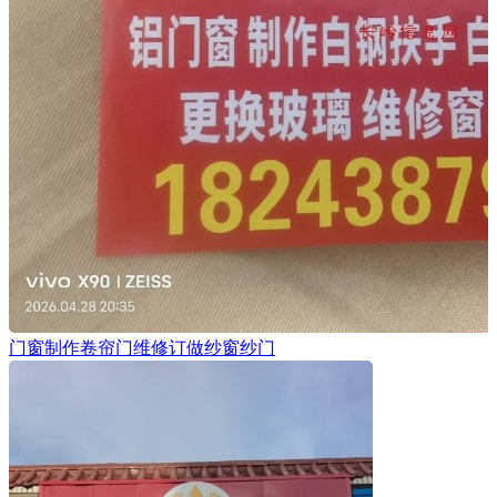
门窗制作卷帘门维修订做纱窗纱门