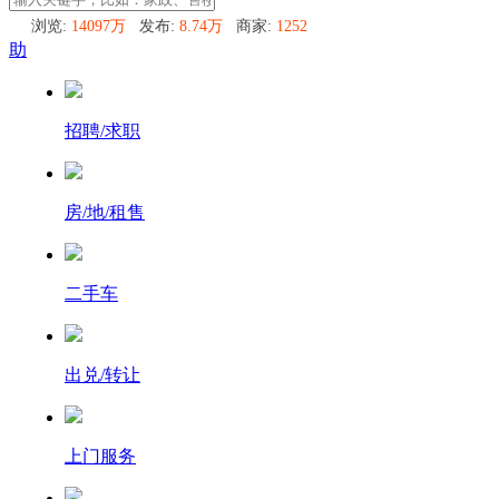
浏览:
14097万
发布:
8.74万
商家:
1252
助
招聘/求职
房/地/租售
二手车
出兑/转让
上门服务