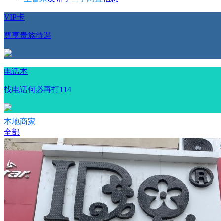
VIP卡
尊享贵族待遇
电话本
找电话何必再打114
本地商家
全部