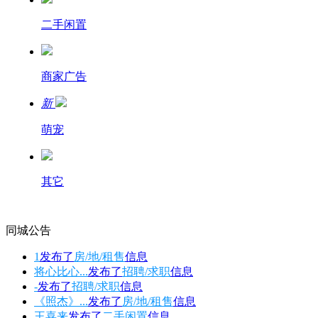
二手闲置
商家广告
新
萌宠
其它
同城公告
1
发布了
房/地/租售
信息
将心比心...
发布了
招聘/求职
信息
-
发布了
招聘/求职
信息
《照杰》...
发布了
房/地/租售
信息
王喜来
发布了
二手闲置
信息