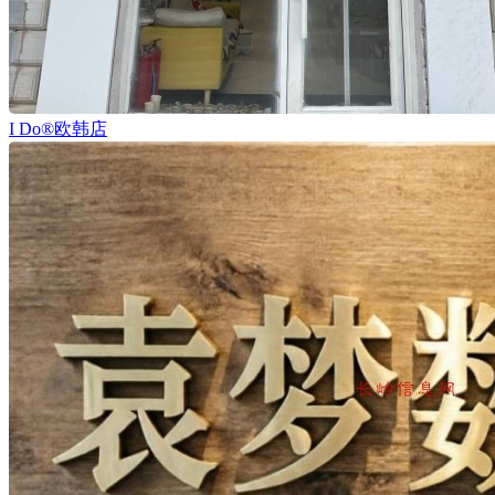
I Do®欧韩店