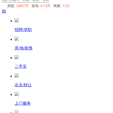
浏览:
14097万
发布:
8.74万
商家:
1252
助
招聘/求职
房/地/租售
二手车
出兑/转让
上门服务