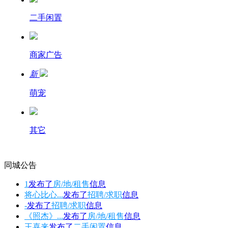
二手闲置
商家广告
新
萌宠
其它
同城公告
1
发布了
房/地/租售
信息
将心比心...
发布了
招聘/求职
信息
-
发布了
招聘/求职
信息
《照杰》...
发布了
房/地/租售
信息
王喜来
发布了
二手闲置
信息