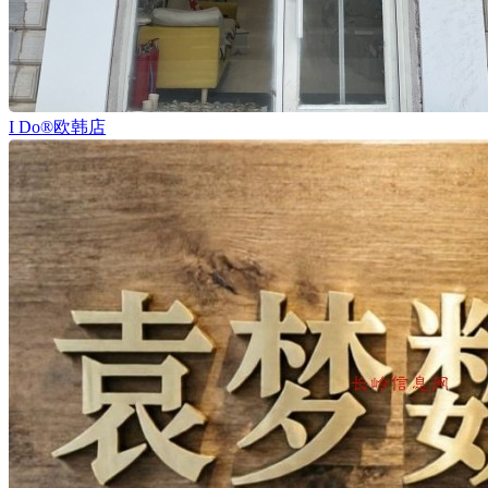
I Do®欧韩店