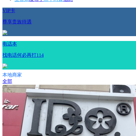
VIP卡
尊享贵族待遇
电话本
找电话何必再打114
本地商家
全部