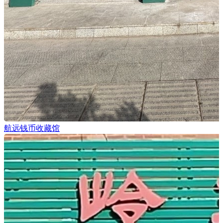
航远钱币收藏馆