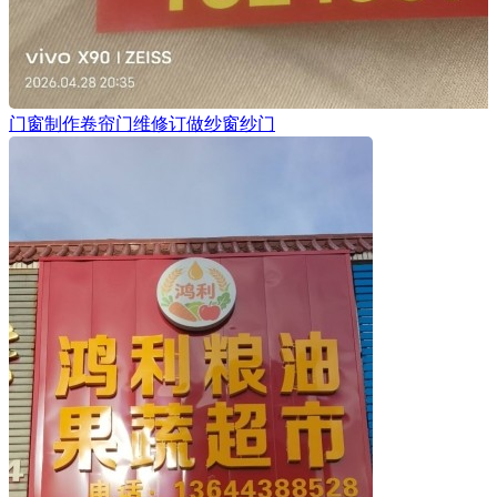
门窗制作卷帘门维修订做纱窗纱门