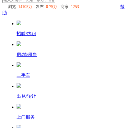
浏览:
14105万
发布:
8.75万
商家:
1253
帮
助
招聘/求职
房/地/租售
二手车
出兑/转让
上门服务