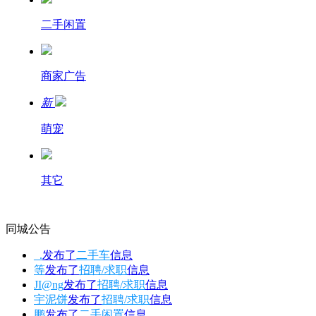
二手闲置
商家广告
新
萌宠
其它
同城公告
_.
发布了
二手车
信息
等
发布了
招聘/求职
信息
JI@ng
发布了
招聘/求职
信息
宇泥饼
发布了
招聘/求职
信息
鹏
发布了
二手闲置
信息