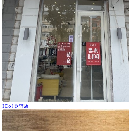
I Do®欧韩店