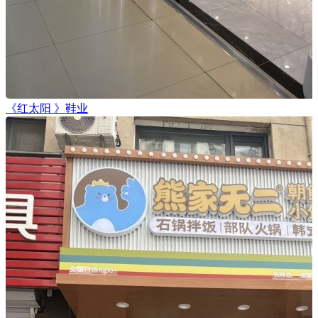
《红太阳 》鞋业