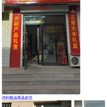
鸿利粮油果蔬超市