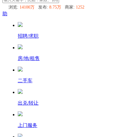
浏览:
14100万
发布:
8.75万
商家:
1252
助
招聘/求职
房/地/租售
二手车
出兑/转让
上门服务