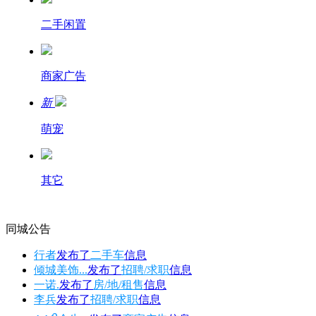
二手闲置
商家广告
新
萌宠
其它
同城公告
行者
发布了
二手车
信息
倾城美饰...
发布了
招聘/求职
信息
一诺.
发布了
房/地/租售
信息
李兵
发布了
招聘/求职
信息