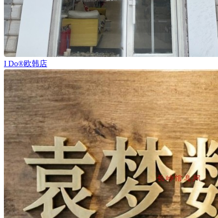
I Do®欧韩店