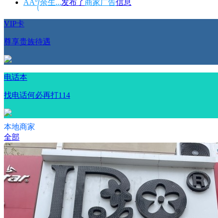
AAº᭄余生...
发布了
商家广告
信息
VIP卡
尊享贵族待遇
电话本
找电话何必再打114
本地商家
全部