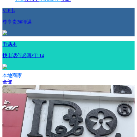
VIP卡
尊享贵族待遇
电话本
找电话何必再打114
本地商家
全部