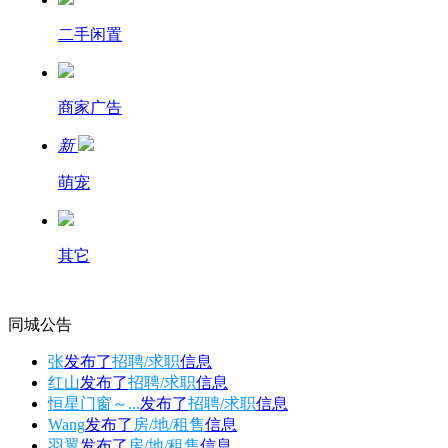
二手闲置
商家广告
新
萌宠
其它
同城公告
张
发布了
招聘/求职
信息
红山
发布了
招聘/求职
信息
恒星门窗～...
发布了
招聘/求职
信息
Wang
发布了
房/地/租售
信息
羽翼
发布了
房/地/租售
信息