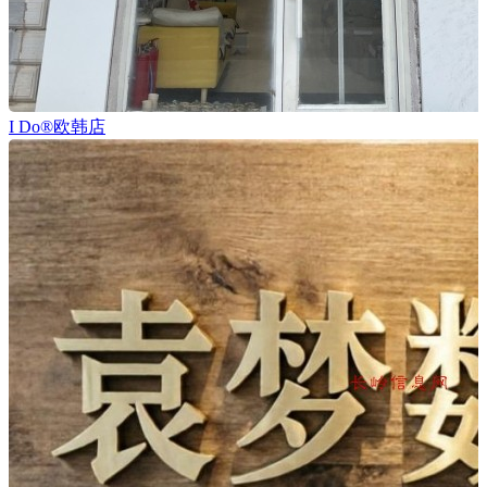
I Do®欧韩店