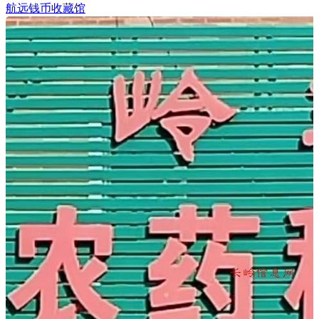
航远钱币收藏馆