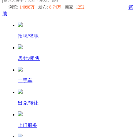
浏览:
14098万
发布:
8.74万
商家:
1252
帮
助
招聘/求职
房/地/租售
二手车
出兑/转让
上门服务