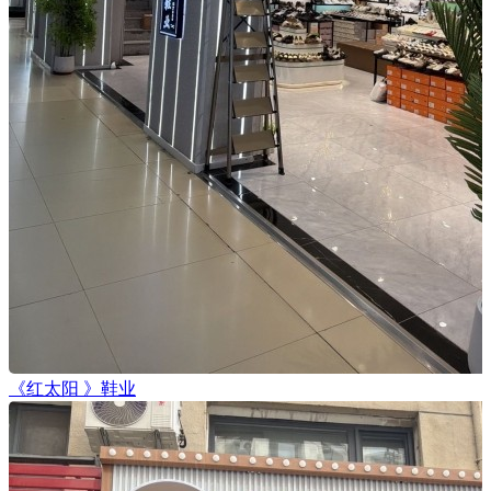
《红太阳 》鞋业