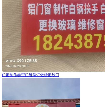
门窗制作卷帘门维修订做纱窗纱门