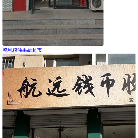
鸿利粮油果蔬超市