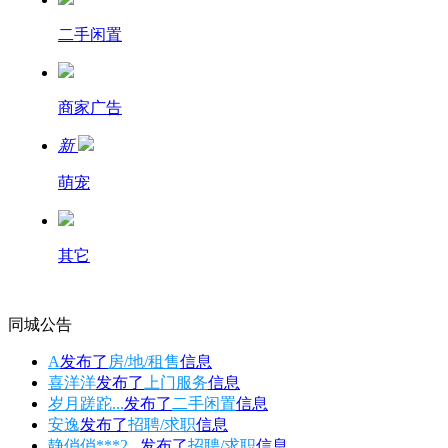
二手闲置
商家广告
新
萌宠
其它
同城公告
A
发布了
房/地/租售
信息
喜洋洋
发布了
上门服务
信息
岁月蹉跎...
发布了
二手闲置
信息
安逸
发布了
招聘/求职
信息
静俏俏***2...
发布了
招聘/求职
信息