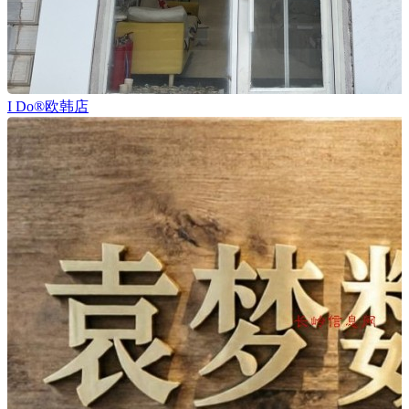
I Do®欧韩店