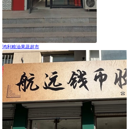
鸿利粮油果蔬超市