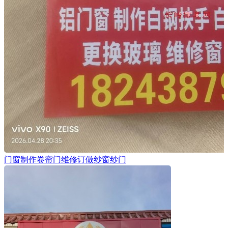
门窗制作卷帘门维修订做纱窗纱门