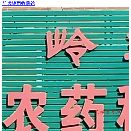
航远钱币收藏馆