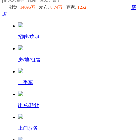
浏览:
14095万
发布:
8.74万
商家:
1252
帮
助
招聘/求职
房/地/租售
二手车
出兑/转让
上门服务