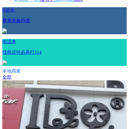
VIP卡
尊享贵族待遇
电话本
找电话何必再打114
本地商家
全部