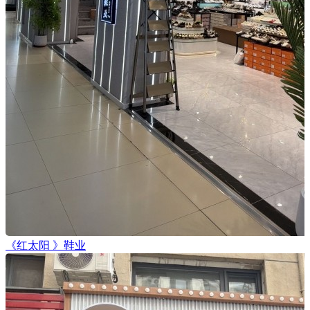
《红太阳 》鞋业