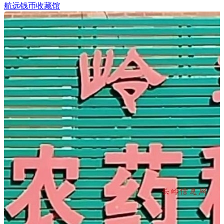
航远钱币收藏馆