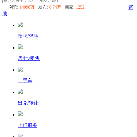
浏览:
14098万
发布:
8.74万
商家:
1252
帮
助
招聘/求职
房/地/租售
二手车
出兑/转让
上门服务