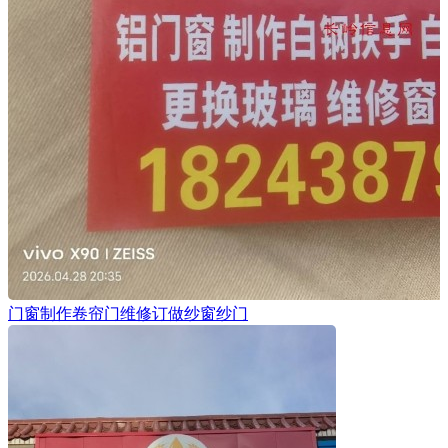
门窗制作卷帘门维修订做纱窗纱门