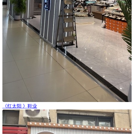
《红太阳 》鞋业