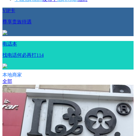
VIP卡
尊享贵族待遇
电话本
找电话何必再打114
本地商家
全部