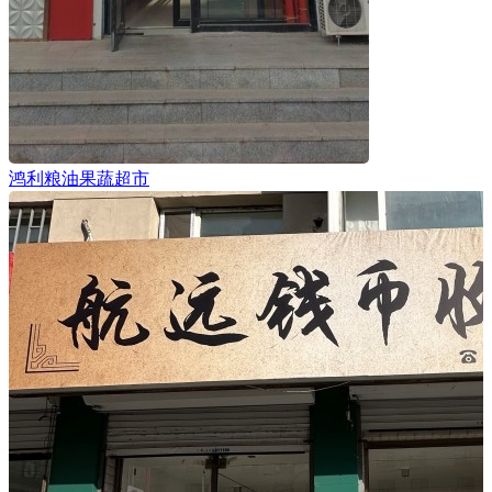
鸿利粮油果蔬超市