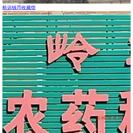
航远钱币收藏馆