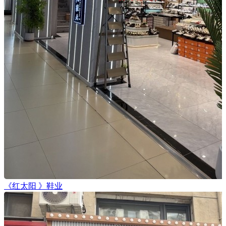
《红太阳 》鞋业