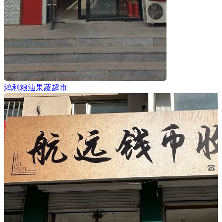
鸿利粮油果蔬超市