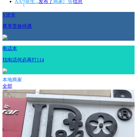
AAº᭄余生...
发布了
商家广告
信息
VIP卡
尊享贵族待遇
电话本
找电话何必再打114
本地商家
全部