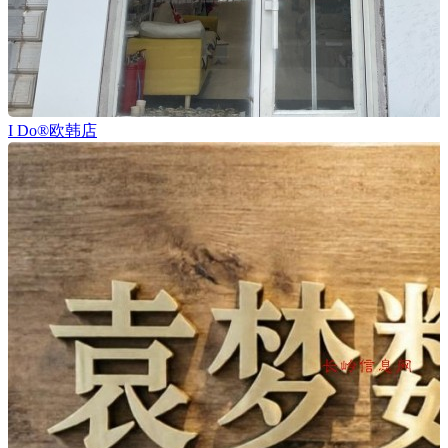
I Do®欧韩店