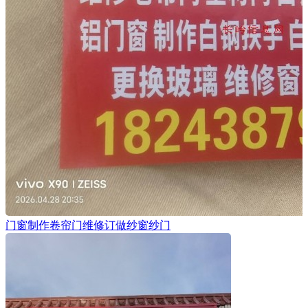
门窗制作卷帘门维修订做纱窗纱门