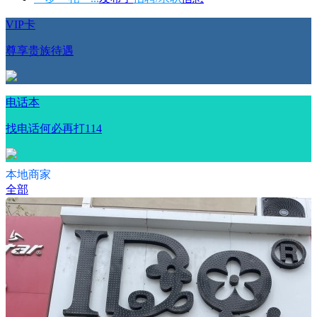
VIP卡
尊享贵族待遇
电话本
找电话何必再打114
本地商家
全部