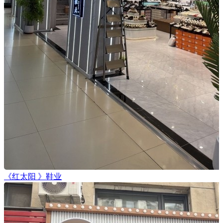
《红太阳 》鞋业