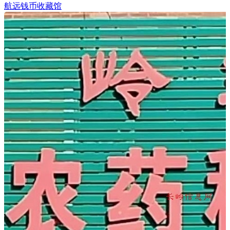
航远钱币收藏馆