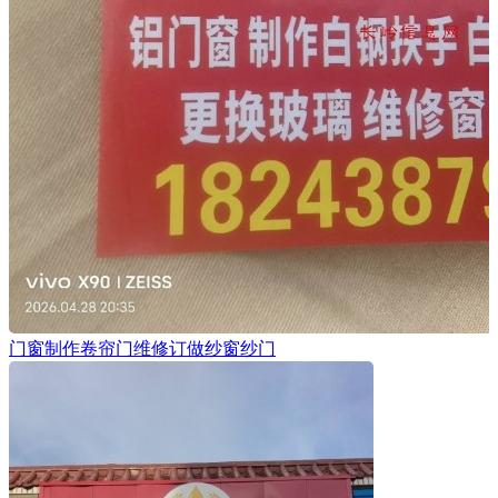
门窗制作卷帘门维修订做纱窗纱门