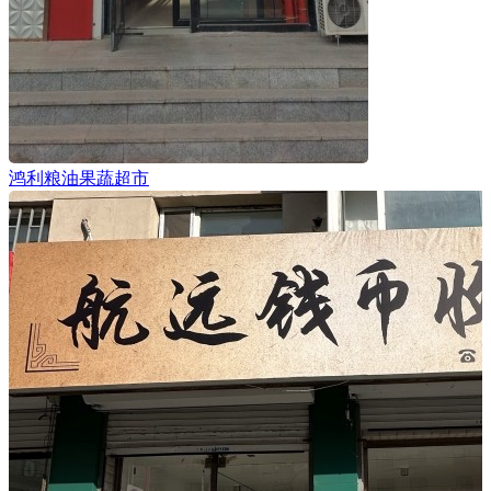
鸿利粮油果蔬超市