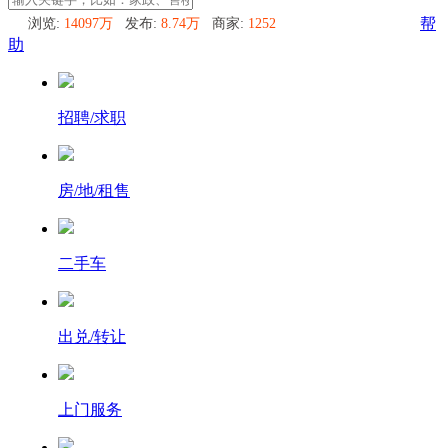
浏览:
14097万
发布:
8.74万
商家:
1252
帮
助
招聘/求职
房/地/租售
二手车
出兑/转让
上门服务