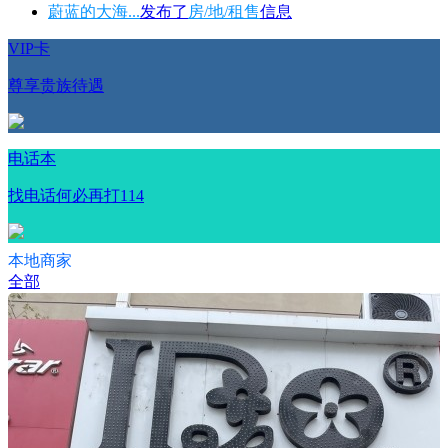
蔚蓝的大海...
发布了
房/地/租售
信息
VIP卡
尊享贵族待遇
电话本
找电话何必再打114
本地商家
全部