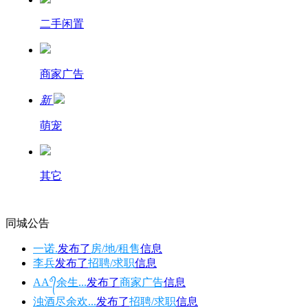
二手闲置
商家广告
新
萌宠
其它
同城公告
一诺.
发布了
房/地/租售
信息
李兵
发布了
招聘/求职
信息
AAº᭄余生...
发布了
商家广告
信息
浊酒尽余欢...
发布了
招聘/求职
信息